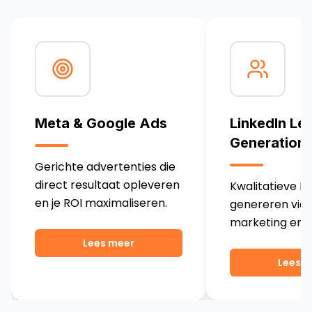
Meta & Google Ads
LinkedIn Le
Generation
Gerichte advertenties die
direct resultaat opleveren
Kwalitatieve B
en je ROI maximaliseren.
genereren via 
marketing en n
Lees meer
Lees 