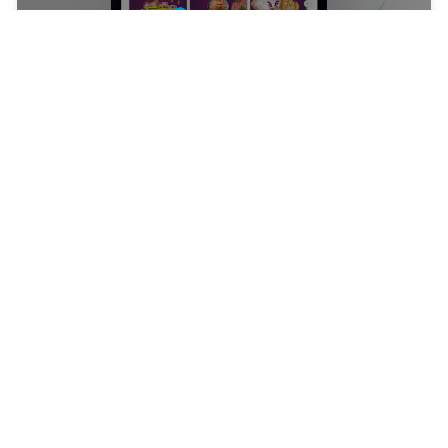
2 weken
Featured
Albert Heijn De Clomp
Wervingscampagne Design
Effectieve wervingsflyer
Design
Branding
Lees Case Study