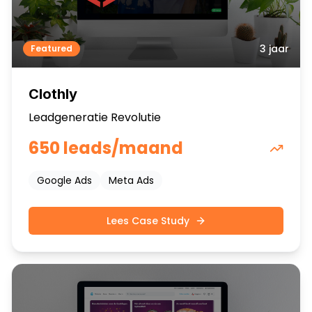
3 jaar
Featured
Clothly
Leadgeneratie Revolutie
650 leads/maand
Google Ads
Meta Ads
Lees Case Study